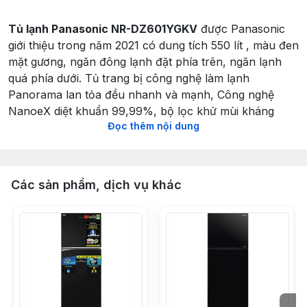
Tủ lạnh Panasonic NR-DZ601YGKV
được Panasonic
giới thiệu trong năm 2021 có dung tích 550 lít , màu đen
mặt gương, ngăn đông lạnh đặt phía trên, ngăn lạnh
quá phía dưới. Tủ trang bị công nghệ làm lạnh
Panorama lan tỏa đều nhanh và mạnh, Công nghệ
NanoeX diệt khuẩn 99,99%, bộ lọc khử mùi kháng
Đọc thêm nội dung
khuẩn tinh thể bạc Ag Clean khử mùi hiệu quả lên đến
99,99%, bảng điều khiển cảm ứng điện trên cửa tủ rất
tiện lợi cho người dùng. Bên cạnh đó tủ trang bị máy
nén Inverter, kết hợp cảm biến Econavi giúp gia đình
Các sản phẩm, dịch vụ khác
bạn tiết kiệm điện năng hơn, ngăn đông mềm Frime
Fresh bảo quản nguyên vẹn dưỡng chất trong thực
phẩm mà không cần rã đông, khay nhựa cao cấp chịu
lực cao, màu đen sang trọng phù hợp với nhiều không
gian nội thất khác nhau
Tủ lạnh Panasonic Inverter