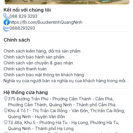
gian nhà bếp. Bảng điều khiển
Kết nối với chúng tôi
cảm ứng hiện đại, sang trọng
088 829 3293
https://fb.com/BuudientinhQuangNinh
ngay ngoài cửa tủ, dễ dàng
0888293293
kiểm soát, cài đặt chế độ chỉ
Chính sách
với 1 chạm. Tủ lạnh 4 cửa thế
Chính sách kiểm hàng, đổi trả sản phẩm
hệ mới này được bố trí ngăn đá
Chính sách bảo hành sản phẩm
trên, đáp ứng mọi nhu cầu bảo
Chính sách vận chuyển & giao nhận
Chính sách thanh toán
quản thực phẩm
Chính sách bảo mật thông tin khách hàng
Nghĩa vụ của người bán và nghĩa vụ của khách hàng trong mỗi
Dung tích 550 lít phù hợp nhu
giao dịch
Hệ thống cửa hàng
cầu bảo quản thực phẩm cho
375 Đường Trần Phú - Phường Cẩm Thành - Cẩm Phả,
gia đình trên 5 người
Phường Cẩm Thành, Quảng Ninh - Thành phố Cẩm Phả
Khu 4 Tổ 1 - Thị Trấn Cái Rồng - Vân Đồn, Thị trấn Cái Rồng,
Quảng Ninh - Huyện Vân Đồn
Tủ lạnh Panasonic NR-DZ601YGKV
có dung tích dự
Tổ 46a, Khu 5 - Phường Hà Tu - Hạ Long, Phường Hà Tu,
trữ lên đến 550 lít phù hợp với những gia đình lớn có từ
Quảng Ninh - Thành phố Hạ Long