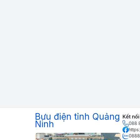
Bưu điện tỉnh Quảng
Kết nối
Ninh
088 
https
0888