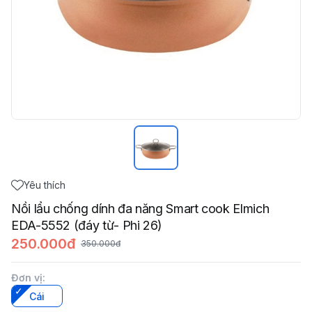
Yêu thích
Nồi lẩu chống dính đa năng Smart cook Elmich
EDA-5552 (đáy từ- Phi 26)
250.000đ
350.000đ
Đơn vị
:
Cái