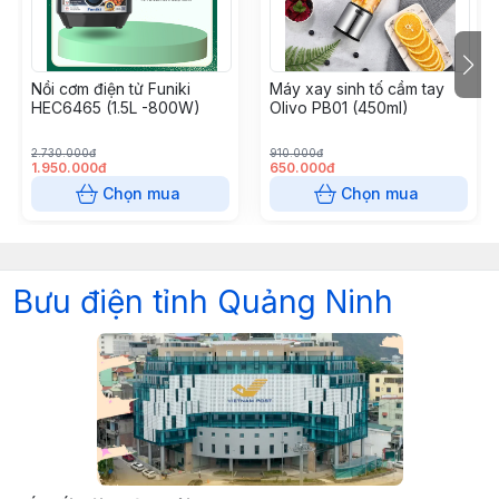
Nồi cơm điện tử Funiki
Máy xay sinh tố cầm tay
HEC6465 (1.5L -800W)
Olivo PB01 (450ml)
2.730.000đ
910.000đ
1.950.000đ
650.000đ
Chọn mua
Chọn mua
Bưu điện tỉnh Quảng Ninh