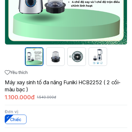
Yêu thích
Máy xay sinh tố đa năng Funiki HCB2252 ( 2 cối-
màu bạc )
1.100.000đ
1.540.000đ
Đơn vị
:
Chiếc