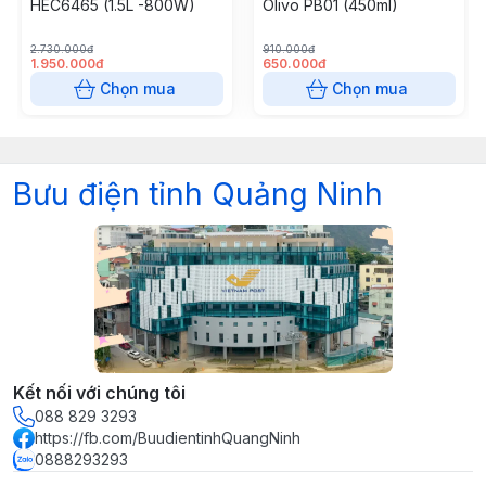
HEC6465 (1.5L -800W)
Olivo PB01 (450ml)
2.730.000đ
910.000đ
1.950.000đ
650.000đ
Chọn mua
Chọn mua
Bưu điện tỉnh Quảng Ninh
Kết nối với chúng tôi
088 829 3293
https://fb.com/BuudientinhQuangNinh
0888293293