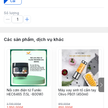
Cái
Số lượng
Các sản phẩm, dịch vụ khác
Nồi cơm điện tử Funiki
Máy xay sinh tố cầm tay
HEC6465 (1.5L -800W)
Olivo PB01 (450ml)
2.730.000đ
910.000đ
1.950.000đ
650.000đ