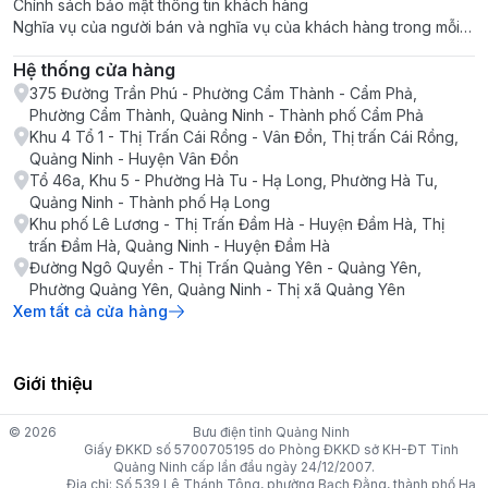
Chính sách bảo mật thông tin khách hàng
Nghĩa vụ của người bán và nghĩa vụ của khách hàng trong mỗi
giao dịch
Hệ thống cửa hàng
375 Đường Trần Phú - Phường Cẩm Thành - Cẩm Phả,
Phường Cẩm Thành, Quảng Ninh - Thành phố Cẩm Phả
Khu 4 Tổ 1 - Thị Trấn Cái Rồng - Vân Đồn, Thị trấn Cái Rồng,
Quảng Ninh - Huyện Vân Đồn
Tổ 46a, Khu 5 - Phường Hà Tu - Hạ Long, Phường Hà Tu,
Quảng Ninh - Thành phố Hạ Long
Khu phố Lê Lương - Thị Trấn Đầm Hà - Huyện Đầm Hà, Thị
trấn Đầm Hà, Quảng Ninh - Huyện Đầm Hà
Đường Ngô Quyền - Thị Trấn Quảng Yên - Quảng Yên,
Phường Quảng Yên, Quảng Ninh - Thị xã Quảng Yên
Xem tất cả cửa hàng
Giới thiệu
© 2026
Bưu điện tỉnh Quảng Ninh
Giấy ĐKKD số 5700705195 do Phòng ĐKKD sở KH-ĐT Tỉnh
Quảng Ninh cấp lần đầu ngày 24/12/2007.
Địa chỉ: Số 539 Lê Thánh Tông, phường Bạch Đằng, thành phố Hạ