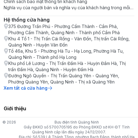
Chính sách bảo mật thông tin khách hàng
Nghĩa vụ của người bán và nghĩa vụ của khách hàng trong mỗi
giao dịch
Hệ thống cửa hàng
375 Đường Trần Phú - Phường Cẩm Thành - Cẩm Phả,
Phường Cẩm Thành, Quảng Ninh - Thành phố Cẩm Phả
Khu 4 Tổ 1 - Thị Trấn Cái Rồng - Vân Đồn, Thị trấn Cái Rồng,
Quảng Ninh - Huyện Vân Đồn
Tổ 46a, Khu 5 - Phường Hà Tu - Hạ Long, Phường Hà Tu,
Quảng Ninh - Thành phố Hạ Long
Khu phố Lê Lương - Thị Trấn Đầm Hà - Huyện Đầm Hà, Thị
trấn Đầm Hà, Quảng Ninh - Huyện Đầm Hà
Đường Ngô Quyền - Thị Trấn Quảng Yên - Quảng Yên,
Phường Quảng Yên, Quảng Ninh - Thị xã Quảng Yên
Xem tất cả cửa hàng
Giới thiệu
© 2026
Bưu điện tỉnh Quảng Ninh
Giấy ĐKKD số 5700705195 do Phòng ĐKKD sở KH-ĐT Tỉnh
Quảng Ninh cấp lần đầu ngày 24/12/2007.
Địa chỉ: Số 539 Lê Thánh Tông, phường Bạch Đằng, thành phố Hạ