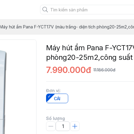
uảng Ninh
Máy hút ẩm Pana F-YCT17V (màu trắng- diện tích phòng20-25m2,côn
Máy hút ẩm Pana F-YCT17V
phòng20-25m2,công suất 
7.990.000đ
11.186.000đ
Đơn vị
:
CÁI
Số lượng