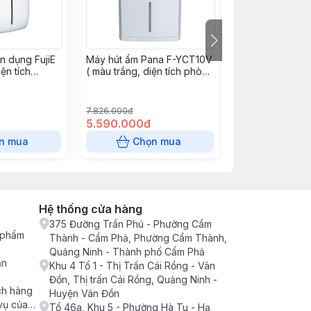
n dụng FujiE
Máy hút ẩm Pana F-YCT10V
Máy hút ẩm lọc
ện tích
( màu trắng, diện tích phòng
AIRPLUS AP20-
2,công suất
15-20m2,công suất
tích 42m2, công 
10L/24h))
ngày)
7.826.000đ
5.586.000đ
5.590.000đ
3.990.000đ
n mua
Chọn mua
Chọn
Hệ thống cửa hàng
375 Đường Trần Phú - Phường Cẩm
n phẩm
Thành - Cẩm Phả, Phường Cẩm Thành,
Quảng Ninh - Thành phố Cẩm Phả
ận
Khu 4 Tổ 1 - Thị Trấn Cái Rồng - Vân
Đồn, Thị trấn Cái Rồng, Quảng Ninh -
ch hàng
Huyện Vân Đồn
vụ của
Tổ 46a, Khu 5 - Phường Hà Tu - Hạ