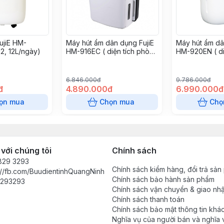
ujiE HM-
Máy hút ẩm dân dụng FujiE
Máy hút ẩm dâ
2, 12L/ngày)
HM-916EC ( diện tích phòng
HM-920EN ( di
15-20m2,công suất
phòng 25-30m
16L/24h))
20L/24h)
6.846.000đ
9.786.000đ
đ
4.890.000đ
6.990.000đ
ọn mua
Chọn mua
Chọ
 với chúng tôi
Chính sách
829 3293
Chính sách kiểm hàng, đổi trả sả
://fb.com/BuudientinhQuangNinh
Chính sách bảo hành sản phẩm
293293
Chính sách vận chuyển & giao nh
Chính sách thanh toán
Chính sách bảo mật thông tin khá
Nghĩa vụ của người bán và nghĩa 