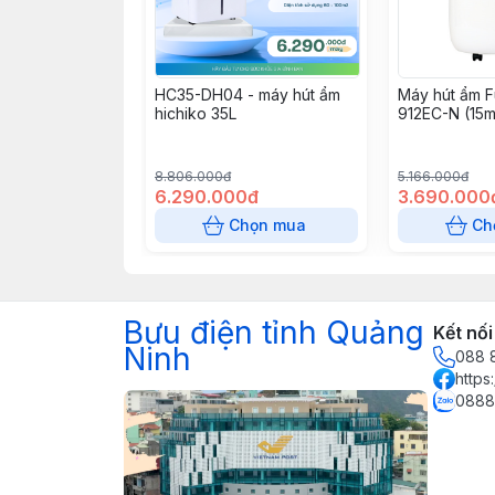
HC35-DH04 - máy hút ẩm
Máy hút ẩm F
hichiko 35L
912EC-N (15m
8.806.000đ
5.166.000đ
6.290.000đ
3.690.000
Chọn mua
Ch
Bưu điện tỉnh Quảng
Kết nối
Ninh
088 
https
0888