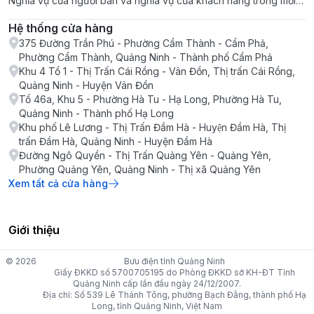
Nghĩa vụ của người bán và nghĩa vụ của khách hàng trong mỗi
giao dịch
Hệ thống cửa hàng
375 Đường Trần Phú - Phường Cẩm Thành - Cẩm Phả,
Phường Cẩm Thành, Quảng Ninh - Thành phố Cẩm Phả
Khu 4 Tổ 1 - Thị Trấn Cái Rồng - Vân Đồn, Thị trấn Cái Rồng,
Quảng Ninh - Huyện Vân Đồn
Tổ 46a, Khu 5 - Phường Hà Tu - Hạ Long, Phường Hà Tu,
Quảng Ninh - Thành phố Hạ Long
Khu phố Lê Lương - Thị Trấn Đầm Hà - Huyện Đầm Hà, Thị
trấn Đầm Hà, Quảng Ninh - Huyện Đầm Hà
Đường Ngô Quyền - Thị Trấn Quảng Yên - Quảng Yên,
Phường Quảng Yên, Quảng Ninh - Thị xã Quảng Yên
Xem tất cả cửa hàng
Giới thiệu
© 2026
Bưu điện tỉnh Quảng Ninh
Giấy ĐKKD số 5700705195 do Phòng ĐKKD sở KH-ĐT Tỉnh
Quảng Ninh cấp lần đầu ngày 24/12/2007.
Địa chỉ: Số 539 Lê Thánh Tông, phường Bạch Đằng, thành phố Hạ
Long, tỉnh Quảng Ninh, Việt Nam