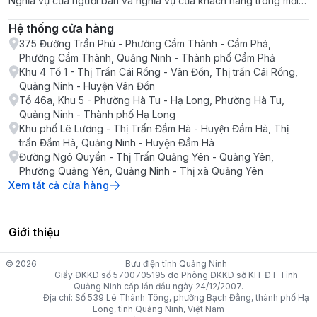
Nghĩa vụ của người bán và nghĩa vụ của khách hàng trong mỗi
giao dịch
Hệ thống cửa hàng
375 Đường Trần Phú - Phường Cẩm Thành - Cẩm Phả,
Phường Cẩm Thành, Quảng Ninh - Thành phố Cẩm Phả
Khu 4 Tổ 1 - Thị Trấn Cái Rồng - Vân Đồn, Thị trấn Cái Rồng,
Quảng Ninh - Huyện Vân Đồn
Tổ 46a, Khu 5 - Phường Hà Tu - Hạ Long, Phường Hà Tu,
Quảng Ninh - Thành phố Hạ Long
Khu phố Lê Lương - Thị Trấn Đầm Hà - Huyện Đầm Hà, Thị
trấn Đầm Hà, Quảng Ninh - Huyện Đầm Hà
Đường Ngô Quyền - Thị Trấn Quảng Yên - Quảng Yên,
Phường Quảng Yên, Quảng Ninh - Thị xã Quảng Yên
Xem tất cả cửa hàng
Giới thiệu
© 2026
Bưu điện tỉnh Quảng Ninh
Giấy ĐKKD số 5700705195 do Phòng ĐKKD sở KH-ĐT Tỉnh
Quảng Ninh cấp lần đầu ngày 24/12/2007.
Địa chỉ: Số 539 Lê Thánh Tông, phường Bạch Đằng, thành phố Hạ
Long, tỉnh Quảng Ninh, Việt Nam