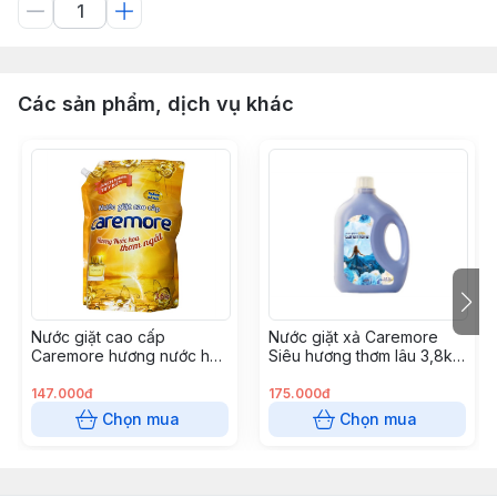
Các sản phẩm, dịch vụ khác
Nước giặt cao cấp
Nước giặt xả Caremore
Caremore hương nước hoa
Siêu hương thơm lâu 3,8kg
dạng túi 3,6 kg (4
(4 can/thùng)
túi/thùng)
147.000đ
175.000đ
Chọn mua
Chọn mua