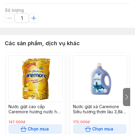
Số lượng
Các sản phẩm, dịch vụ khác
Nước giặt cao cấp
Nước giặt xả Caremore
Caremore hương nước hoa
Siêu hương thơm lâu 3,8kg
dạng túi 3,6 kg (4
(4 can/thùng)
túi/thùng)
147.000đ
175.000đ
Chọn mua
Chọn mua