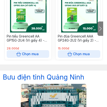
Pin tiểu Greencell AA
Pin đũa Greencell AAA
GP15G-2U4 (Vỉ giấy 4) -
GP24G-2U2 (Vỉ giấy 2) -
(Hộp 18xThùng 72)
(Hộp 10xThùng 120)
28.000đ
15.000đ
Chọn mua
Chọn mua
Bưu điện tỉnh Quảng Ninh