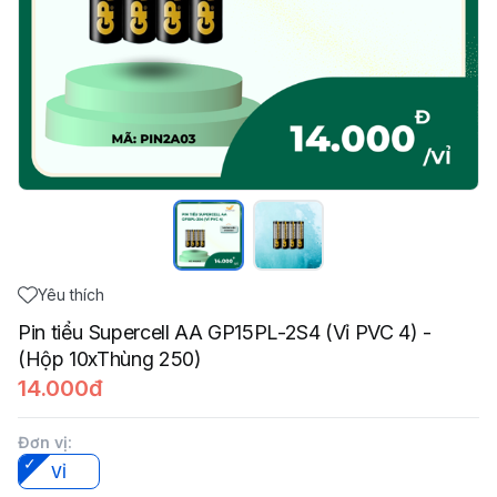
Yêu thích
Pin tiểu Supercell AA GP15PL-2S4 (Vỉ PVC 4) -
(Hộp 10xThùng 250)
14.000đ
Đơn vị
:
VỈ