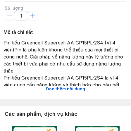
Số lượng
Mô tả chi tiết
Pin tiểu Greencell Supercell AA GP15PL-2S4 (Vỉ 4
viên)Pin là phụ kiện không thể thiếu của mọi thiết bị
công nghệ. Giải pháp về năng lượng này lý tưởng cho
các thiết bị vừa phải có nhu cầu sử dụng năng lượng
thấp.
Pin tiểu Greencell Supercell AA GP15PL-2S4 là vỉ 4
viên cung cấp năng lượng và thích hợp cho hầu hết
Đọc thêm nội dung
mọi thiết bị chạy bằng pin thông thường cần nguồn
điện để hoạt động.
Pin tiểu AA của Greencell Supercell có kích thước
50.5*14.5mm với dung lượng và tuổi thọ pin lớn hơn
Các sản phẩm, dịch vụ khác
pin AAA cho bạn sử dụng dài lâu.