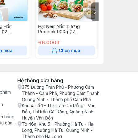
ng Hầm
Hạt Nêm Nấm hương
Hạt nêm nấm h
 (12
Procook 900g (12
Procook 400g 
Túi/Thùng)
66.000đ
29.455đ
n mua
Chọn mua
Chọn
Hệ thống cửa hàng
375 Đường Trần Phú - Phường Cẩm
n phẩm
Thành - Cẩm Phả, Phường Cẩm Thành,
Quảng Ninh - Thành phố Cẩm Phả
ận
Khu 4 Tổ 1 - Thị Trấn Cái Rồng - Vân
Đồn, Thị trấn Cái Rồng, Quảng Ninh -
ch hàng
Huyện Vân Đồn
vụ của
Tổ 46a, Khu 5 - Phường Hà Tu - Hạ
Long, Phường Hà Tu, Quảng Ninh -
Thành phố Hạ Long