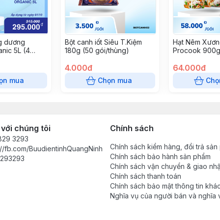
g dương
Bột canh iốt Siêu T.Kiệm
Hạt Nêm Xươ
nic 5L (4
180g (50 gói/thùng)
Procook 900g
Túi/Thùng)
4.000đ
64.000đ
ọn mua
Chọn mua
Chọ
 với chúng tôi
Chính sách
829 3293
Chính sách kiểm hàng, đổi trả sả
://fb.com/BuudientinhQuangNinh
Chính sách bảo hành sản phẩm
293293
Chính sách vận chuyển & giao nh
Chính sách thanh toán
Chính sách bảo mật thông tin khá
Nghĩa vụ của người bán và nghĩa 
khách hàng trong mỗi giao dịch