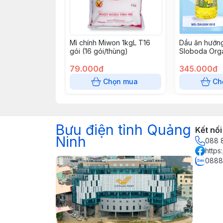
Mì chính Miwon 1kgL T16
Dầu ăn hướn
gói (16 gói/thùng)
Sloboda Orga
chai/thùng)
79.000đ
345.000đ
Chọn mua
Ch
Bưu điện tỉnh Quảng
Kết nối
Ninh
088 
https
0888