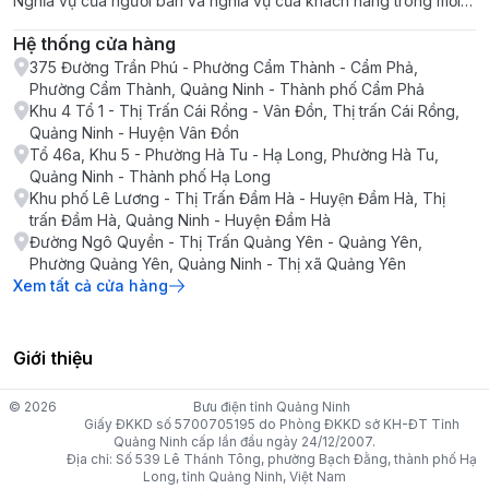
Nghĩa vụ của người bán và nghĩa vụ của khách hàng trong mỗi
giao dịch
Hệ thống cửa hàng
375 Đường Trần Phú - Phường Cẩm Thành - Cẩm Phả,
Phường Cẩm Thành, Quảng Ninh - Thành phố Cẩm Phả
Khu 4 Tổ 1 - Thị Trấn Cái Rồng - Vân Đồn, Thị trấn Cái Rồng,
Quảng Ninh - Huyện Vân Đồn
Tổ 46a, Khu 5 - Phường Hà Tu - Hạ Long, Phường Hà Tu,
Quảng Ninh - Thành phố Hạ Long
Khu phố Lê Lương - Thị Trấn Đầm Hà - Huyện Đầm Hà, Thị
trấn Đầm Hà, Quảng Ninh - Huyện Đầm Hà
Đường Ngô Quyền - Thị Trấn Quảng Yên - Quảng Yên,
Phường Quảng Yên, Quảng Ninh - Thị xã Quảng Yên
Xem tất cả cửa hàng
Giới thiệu
© 2026
Bưu điện tỉnh Quảng Ninh
Giấy ĐKKD số 5700705195 do Phòng ĐKKD sở KH-ĐT Tỉnh
Quảng Ninh cấp lần đầu ngày 24/12/2007.
Địa chỉ: Số 539 Lê Thánh Tông, phường Bạch Đằng, thành phố Hạ
Long, tỉnh Quảng Ninh, Việt Nam