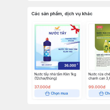
Các sản phẩm, dịch vụ khác
Nước tẩy nhà tắm Kliin 1kg
Nước rửa ch
(12chai/thùng)
chanh can 3,
can/thùng)
37.000đ
99.000đ
Chọn mua
Ch