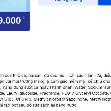
của thịt, cá, hải sản, đồ dầu mỡ,... chỉ sau 1 lần rửa, điều
thiện với môi trường mang lại cảm giác mềm mại, dễ chịu ch
, năng động suốt cả ngày.Thành phần: Water, Sodium laur
e, Lauryl glucoside, Fragrance, PEG-7 Glyceryl Cocoate, O
CI16185, CI19140, Methylchloroisothiazolinone, Methylisot
ể tạo bọt sau đó rửa sạch lại bằng nước.