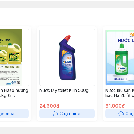
én Haso hương
Nước tẩy toilet Kliin 500g
Nước lau sàn K
6kg (3
Bạc Hà 2L (8 c
24.600đ
61.000đ
ọn mua
Chọn mua
Chọ