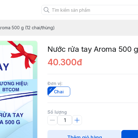
uảng Ninh
roma 500 g (12 chai/thùng)
Nước rửa tay Aroma 500 g 
40.300đ
Đơn vị
:
Chai
Số lượng
Thêm giỏ hàng