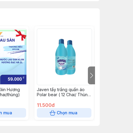
liin Hương
Javen tẩy trắng quần áo
Nước lau sàn I
hai/thùng)
Polar bear ( 12 Chai/ Thùng
Quế 2.1kg (6 ch
)
11.500đ
63.500đ
n mua
Chọn mua
Chọn