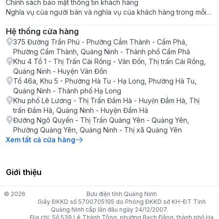
Chính sách bảo mật thông tin khách hàng
Nghĩa vụ của người bán và nghĩa vụ của khách hàng trong mỗi
giao dịch
Hệ thống cửa hàng
375 Đường Trần Phú - Phường Cẩm Thành - Cẩm Phả,
Phường Cẩm Thành, Quảng Ninh - Thành phố Cẩm Phả
Khu 4 Tổ 1 - Thị Trấn Cái Rồng - Vân Đồn, Thị trấn Cái Rồng,
Quảng Ninh - Huyện Vân Đồn
Tổ 46a, Khu 5 - Phường Hà Tu - Hạ Long, Phường Hà Tu,
Quảng Ninh - Thành phố Hạ Long
Khu phố Lê Lương - Thị Trấn Đầm Hà - Huyện Đầm Hà, Thị
trấn Đầm Hà, Quảng Ninh - Huyện Đầm Hà
Đường Ngô Quyền - Thị Trấn Quảng Yên - Quảng Yên,
Phường Quảng Yên, Quảng Ninh - Thị xã Quảng Yên
Xem tất cả cửa hàng
Giới thiệu
© 2026
Bưu điện tỉnh Quảng Ninh
Giấy ĐKKD số 5700705195 do Phòng ĐKKD sở KH-ĐT Tỉnh
Quảng Ninh cấp lần đầu ngày 24/12/2007.
Địa chỉ: Số 539 Lê Thánh Tông, phường Bạch Đằng, thành phố Hạ