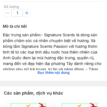
Số lượng
Mô tả chi tiết
Đặc trưng sản phẩm:- Signature Scents là dòng sản
phẩm chăm sóc cá nhân chuyên biệt về hương. Xà
bông tắm Signature Scents Passion với hương thơm
tinh tế từ các loại tinh dầu nước hoa thiên nhiên của
Anh Quốc đem lại mùi hương đặc trưng, quyến rũ,
mang đến vẻ đẹp hiện đại phương Tây dành riêng cho
những phụ nữ trẻ trung, tự tin và năng động. - Tăng
Đọc thêm nội dung
cường hoạt chất Multi-vitamin giúp dưỡng da trắng
sáng, mềm mại, mịn màng đầy sức sống. - Giúp làm
sạch da, loại bỏ các chất bụi bẩn, loại bỏ mùi hôi cơ
thể mang lại hương thơm mát. - Có thể sử dụng như
Các sản phẩm, dịch vụ khác
sáp thơm để trong tủ quần áo, nhà tắm, nhà vệ sinh. -
Sản phẩm tiết kiệm khi sử dụng, không bị bở, bị ngấm