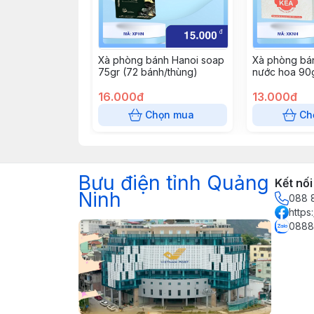
Xà phòng bánh Hanoi soap
Xà phòng bá
75gr (72 bánh/thùng)
nước hoa 90g
16.000đ
13.000đ
Chọn mua
Ch
Bưu điện tỉnh Quảng
Kết nối
Ninh
088 
https
0888