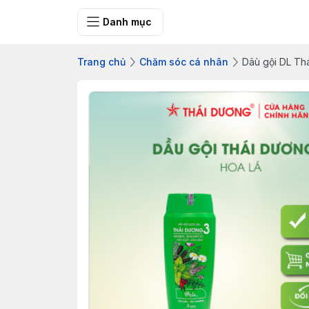
Bưu điện tỉnh Q
Danh mục
Trang chủ
Chăm sóc cá nhân
Dâù gội DL Thá