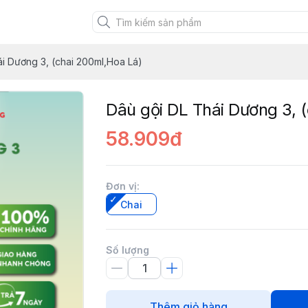
uảng Ninh
i Dương 3, (chai 200ml,Hoa Lá)
Dâù gội DL Thái Dương 3, 
58.909đ
Đơn vị
:
Chai
Số lượng
Thêm giỏ hàng