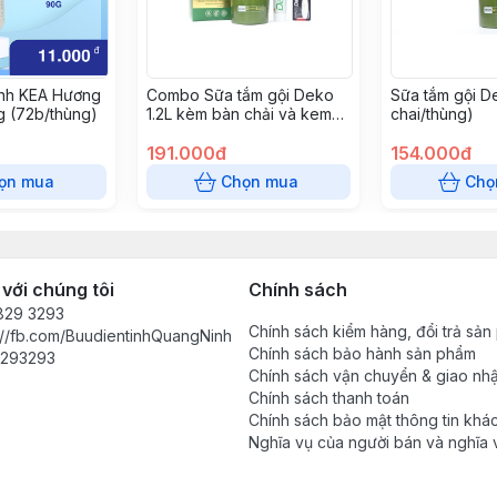
nh KEA Hương
Combo Sữa tắm gội Deko
Sữa tắm gội De
 (72b/thùng)
1.2L kèm bàn chải và kem
chai/thùng)
đánh răng trà xanh (6
hộp/thùng)"
191.000đ
154.000đ
ọn mua
Chọn mua
Chọ
 với chúng tôi
Chính sách
829 3293
Chính sách kiểm hàng, đổi trả sả
://fb.com/BuudientinhQuangNinh
Chính sách bảo hành sản phẩm
293293
Chính sách vận chuyển & giao nh
Chính sách thanh toán
Chính sách bảo mật thông tin khá
Nghĩa vụ của người bán và nghĩa 
khách hàng trong mỗi giao dịch