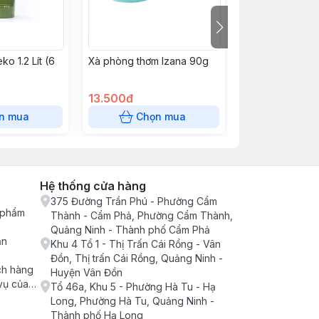
ko 1.2 Lít (6
Xà phòng thơm Izana 90g
Dầu Gội Thảo D
Lan Cruset Tinh
Pathenol 500Ml
13.500đ
182.000đ
n mua
Chọn mua
Chọn
Hệ thống cửa hàng
375 Đường Trần Phú - Phường Cẩm
n phẩm
Thành - Cẩm Phả, Phường Cẩm Thành,
Quảng Ninh - Thành phố Cẩm Phả
ận
Khu 4 Tổ 1 - Thị Trấn Cái Rồng - Vân
Đồn, Thị trấn Cái Rồng, Quảng Ninh -
ch hàng
Huyện Vân Đồn
vụ của
Tổ 46a, Khu 5 - Phường Hà Tu - Hạ
Long, Phường Hà Tu, Quảng Ninh -
Thành phố Hạ Long