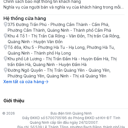
Chính sách bảo mật thông tin khách hàng
Nghĩa vụ của người bán và nghĩa vụ của khách hàng trong mỗi
giao dịch
Hệ thống cửa hàng
375 Đường Trần Phú - Phường Cẩm Thành - Cẩm Phả,
Phường Cẩm Thành, Quảng Ninh - Thành phố Cẩm Phả
Khu 4 Tổ 1 - Thị Trấn Cái Rồng - Vân Đồn, Thị trấn Cái Rồng,
Quảng Ninh - Huyện Vân Đồn
Tổ 46a, Khu 5 - Phường Hà Tu - Hạ Long, Phường Hà Tu,
Quảng Ninh - Thành phố Hạ Long
Khu phố Lê Lương - Thị Trấn Đầm Hà - Huyện Đầm Hà, Thị
trấn Đầm Hà, Quảng Ninh - Huyện Đầm Hà
Đường Ngô Quyền - Thị Trấn Quảng Yên - Quảng Yên,
Phường Quảng Yên, Quảng Ninh - Thị xã Quảng Yên
Xem tất cả cửa hàng
Giới thiệu
© 2026
Bưu điện tỉnh Quảng Ninh
Giấy ĐKKD số 5700705195 do Phòng ĐKKD sở KH-ĐT Tỉnh
Quảng Ninh cấp lần đầu ngày 24/12/2007.
Địa chỉ: Số 539 Lê Thánh Tông, phường Bạch Đằng, thành phố Hạ