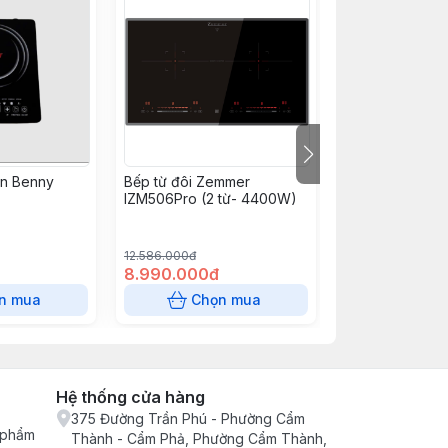
ơn Benny
Bếp từ đôi Zemmer
Bếp từ đôi Zem
IZM506Pro (2 từ- 4400W)
IHZ752ProX (
12.586.000đ
13.986.000đ
8.990.000đ
9.990.000đ
n mua
Chọn mua
Chọn
Hệ thống cửa hàng
375 Đường Trần Phú - Phường Cẩm
n phẩm
Thành - Cẩm Phả, Phường Cẩm Thành,