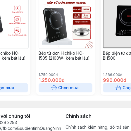
ichiko HC-
Bếp từ đơn Hichiko HC-
Bếp điện từ đ
 kèm bát lẩu)
1505 (2100W- kèm bát lẩu)
BI1500
1.750.000đ
1.386.000đ
1.250.000đ
990.000đ
ọn mua
Chọn mua
Chọ
 với chúng tôi
Chính sách
829 3293
Chính sách kiểm hàng, đổi trả sả
://fb.com/BuudientinhQuangNinh