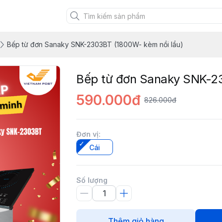
uảng Ninh
Bếp từ đơn Sanaky SNK-2303BT (1800W- kèm nồi lẩu)
Bếp từ đơn Sanaky SNK-23
590.000đ
826.000đ
Đơn vị
:
Cái
Số lượng
Thêm giỏ hàng