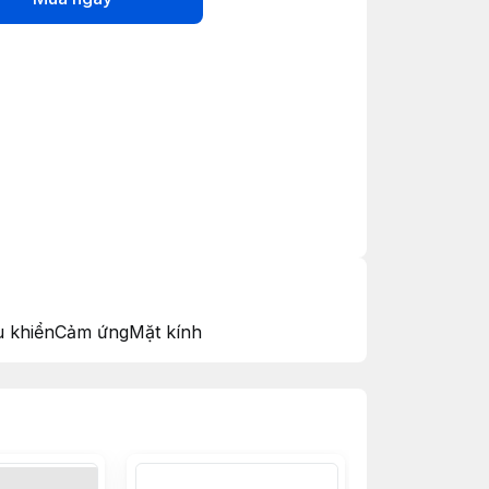
 khiểnCảm ứngMặt kính