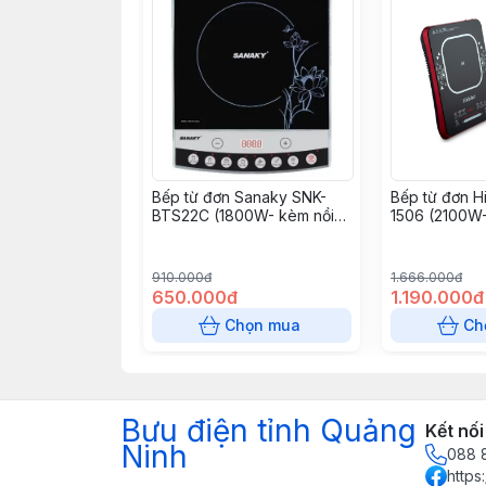
Bếp từ đơn Sanaky SNK-
Bếp từ đơn H
BTS22C (1800W- kèm nồi
1506 (2100W-
lẩu)
910.000đ
1.666.000đ
650.000đ
1.190.000đ
Chọn mua
Ch
Bưu điện tỉnh Quảng
Kết nối
Ninh
088 
https