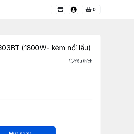
0
03BT (1800W- kèm nồi lẩu)
Yêu thích
Mua ngay