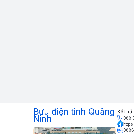
Bưu điện tỉnh Quảng
Kết nối
Ninh
088 
https
0888