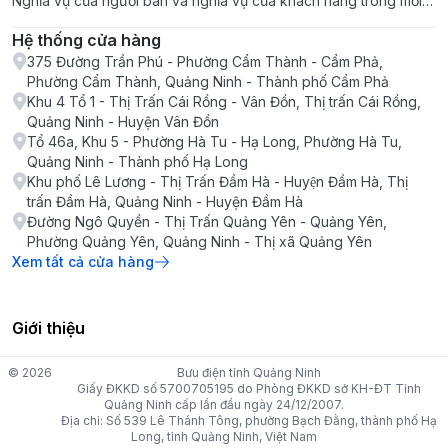
Nghĩa vụ của người bán và nghĩa vụ của khách hàng trong mỗi
giao dịch
Hệ thống cửa hàng
375 Đường Trần Phú - Phường Cẩm Thành - Cẩm Phả,
Phường Cẩm Thành, Quảng Ninh - Thành phố Cẩm Phả
Khu 4 Tổ 1 - Thị Trấn Cái Rồng - Vân Đồn, Thị trấn Cái Rồng,
Quảng Ninh - Huyện Vân Đồn
Tổ 46a, Khu 5 - Phường Hà Tu - Hạ Long, Phường Hà Tu,
Quảng Ninh - Thành phố Hạ Long
Khu phố Lê Lương - Thị Trấn Đầm Hà - Huyện Đầm Hà, Thị
trấn Đầm Hà, Quảng Ninh - Huyện Đầm Hà
Đường Ngô Quyền - Thị Trấn Quảng Yên - Quảng Yên,
Phường Quảng Yên, Quảng Ninh - Thị xã Quảng Yên
Xem tất cả cửa hàng
Giới thiệu
© 2026
Bưu điện tỉnh Quảng Ninh
Giấy ĐKKD số 5700705195 do Phòng ĐKKD sở KH-ĐT Tỉnh
Quảng Ninh cấp lần đầu ngày 24/12/2007.
Địa chỉ: Số 539 Lê Thánh Tông, phường Bạch Đằng, thành phố Hạ
Long, tỉnh Quảng Ninh, Việt Nam