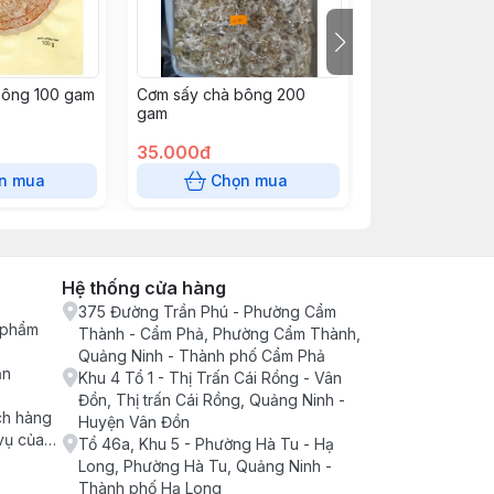
bông 100 gam
Cơm sấy chà bông 200
Cơm sấy vị BB
gam
(dạng snack)
35.000đ
55.000đ
n mua
Chọn mua
Chọn
Hệ thống cửa hàng
375 Đường Trần Phú - Phường Cẩm
n phẩm
Thành - Cẩm Phả, Phường Cẩm Thành,
Quảng Ninh - Thành phố Cẩm Phả
ận
Khu 4 Tổ 1 - Thị Trấn Cái Rồng - Vân
Đồn, Thị trấn Cái Rồng, Quảng Ninh -
ch hàng
Huyện Vân Đồn
vụ của
Tổ 46a, Khu 5 - Phường Hà Tu - Hạ
Long, Phường Hà Tu, Quảng Ninh -
Thành phố Hạ Long