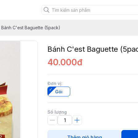
uảng Ninh
Bánh C'est Baguette (5pack)
Bánh C'est Baguette (5pa
40.000đ
Đơn vị
:
Gói
Số lượng
Thêm giỏ hàng