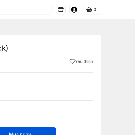
0
ck)
Yêu thích
Mua ngay