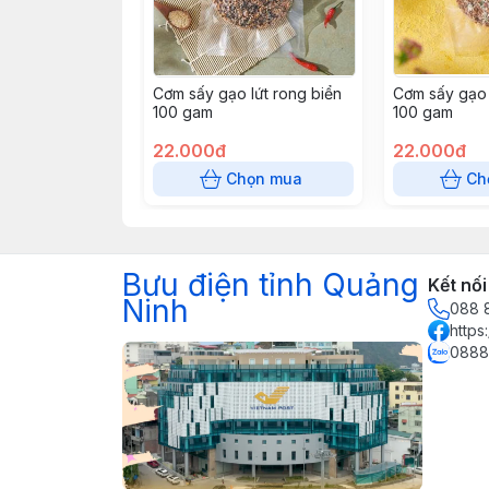
Cơm sấy gạo lứt rong biển
Cơm sấy gạo 
100 gam
100 gam
22.000đ
22.000đ
Chọn mua
Ch
Bưu điện tỉnh Quảng
Kết nối
Ninh
088 
https
0888