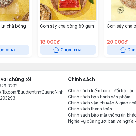
lứt chà bông
Cơm sấy chà bông 80 gam
Cơm sấy chà 
18.000đ
20.000đ
ọn mua
Chọn mua
Chọ
 với chúng tôi
Chính sách
829 3293
Chính sách kiểm hàng, đổi trả sả
://fb.com/BuudientinhQuangNinh
Chính sách bảo hành sản phẩm
293293
Chính sách vận chuyển & giao nh
Chính sách thanh toán
Chính sách bảo mật thông tin khá
Nghĩa vụ của người bán và nghĩa 
khách hàng trong mỗi giao dịch